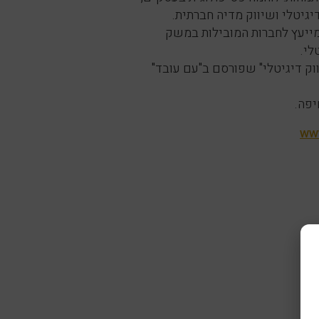
יגיטלי ושיווק מדיה חברתית.
חברת ייעוץ (משנת 2006). מייעץ לחברות המובילות במשק
לי.
וק דיגיטלי" שפורסם ב"עם עובד"
www