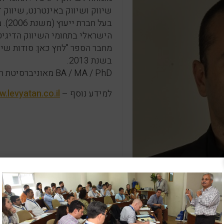
שיווק ושיווק באינטרנט, שיווק ד
בעל 
הישראלי בתחומי השיווק הדיגיט
מחבר הספר "לחץ כאן: סודות שיו
בשנת 2013.
BA / MA / PhD מאוניברסיטת חיפה.
למידע נוסף –
.levyatan.co.il