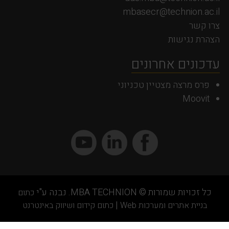
mbasecr@technion.ac.il
צרו קשר
הצהרת נגישות
עדכונים אחרונים
פרס מרצה מצטיין טכניוני
Moovit
כל זכויות שמורות © MBA TECHNION. נבנה ע"י
כתום
|
בניית אתרים ומערכות Web
כתום קידום ושיווק באינטרנט