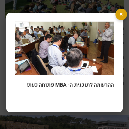
×
הלימודים מתקיימים בקמפוס הטכניון בחיפה בימי חמישי
אחה"צ (14:00 עד 22:00) ובימי שישי (9:00-13:00).
התוכנית מתפרשת על פני תשע תקופות (מיני סמסטרים)
של שמונה שבועות כל אחת, לתקופה כוללת של 21
חודשים.
התכנית בנויה מ 52 נקודות לימוד, מתוכם 30 נקודות חובה,
20 נקודות בחירה ו- 2 נקודות לימוד של אנגלית מורחבת.
רוב הקורסים בתכנית הם של 2 נקודות זכות, קורסים
ההרשמה לתוכנית ה- MBA פתוחה כעת!
נוספים הם סמינרים וסדנאות מרוכזות (1 נקודת לימוד),
קורס הפרויקט (5 נקודות), והקורס במשחק מנהלים ( 3
נקודות לימוד).