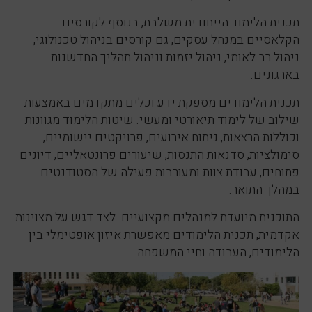
תכנית הלימוד הייחודית משלבת, בנוסף לקורסים
הקלאסיים במנהל עסקים, גם קורסים בניהול טכנולוגי,
ניהול רב לאומי, ניהול יזמות וניהול תהליך החדשנות
בארגונים.
תכנית הלימודים מספקת ידע וכלים מתקדמים באמצעות
שילוב של לימוד תיאורטי ומעשי. שיטות הלימוד מגוונות
וכוללות הרצאות, ניתוח אירועים, פרויקטים יישומיים,
סימולציות, סדנאות התנסות, שיעורים פרונטאליים, דיונים
פתוחים, עבודת צוות ומעורבות פעילה של הסטודנטים
במהלך התואר.
התוכנית מיועדת למנהלים מקצועיים. לצד דגש על מצוינות
אקדמית, תכנית הלימודים מאפשרת איזון אופטימלי בין
הלימודים, העבודה וחיי המשפחה.