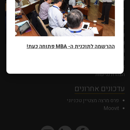
שמרו על קשר
04-829-4248
04-829-4448
ההרשמה לתוכנית ה- MBA פתוחה כעת!
dds.mba@technion.ac.il
mbasecr@technion.ac.il
צרו קשר
הצהרת נגישות
עדכונים אחרונים
פרס מרצה מצטיין טכניוני
Moovit