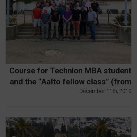
Course for Technion MBA student
and the “Aalto fellow class” (from
the Aalto university, Finland, 2019)
December 11th, 2019